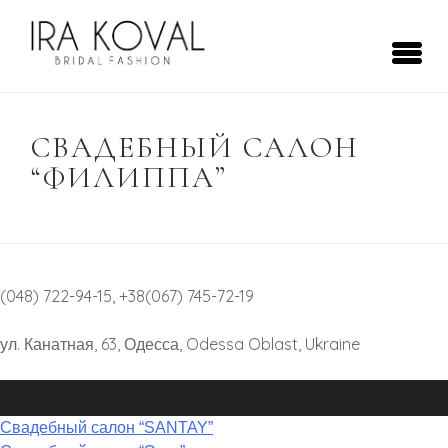
Skip
to
content
Ira Koval
Bridal Fashion
СВАДЕБНЫЙ САЛОН
“ФИЛИППА”
(048) 722-94-15, +38(067) 745-72-19
ул. Канатная, 63, Одесса, Odessa Oblast, Ukraine
НАВІГАЦІЯ
Свадебный салон “SANTAY”